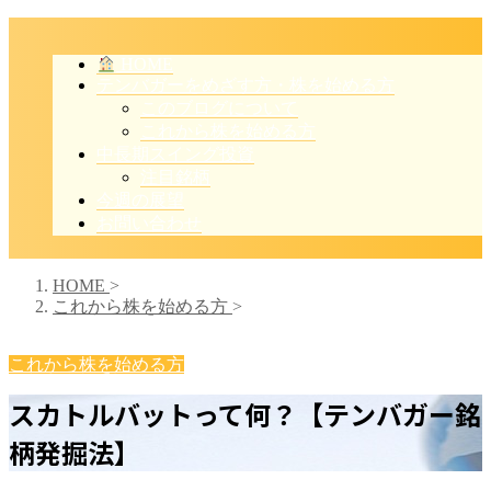
HOME
テンバガーをめざす方・株を始める方
このブログについて
これから株を始める方
中長期スイング投資
注目銘柄
今週の展望
お問い合わせ
HOME
>
これから株を始める方
>
これから株を始める方
スカトルバットって何？【テンバガー銘
柄発掘法】