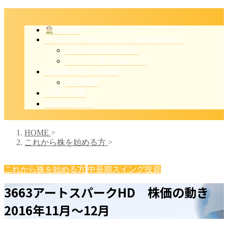
HOME
テンバガーをめざす方・株を始める方
このブログについて
これから株を始める方
中長期スイング投資
注目銘柄
今週の展望
お問い合わせ
HOME
>
これから株を始める方
>
これから株を始める方
中長期スイング投資
3663アートスパークHD 株価の動き
2016年11月～12月