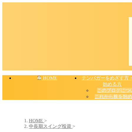
HOME
テンバガーをめざす方
始める方
このブログにつ
これから株を始
HOME
>
中長期スイング投資
>