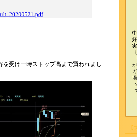
esult_20200521.pdf
中
好
実
容を受け一時ストップ高まで買われまし
が
ガ
場
【