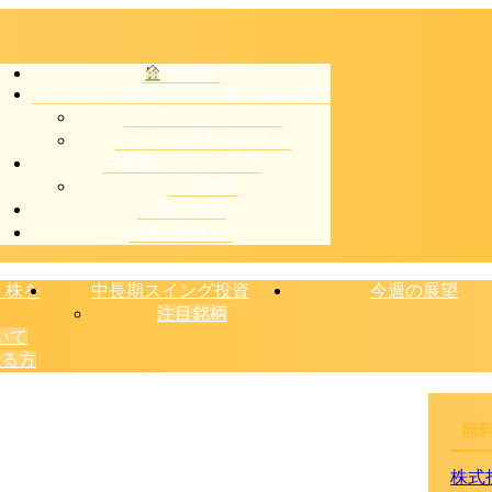
HOME
テンバガーをめざす方・株を始める方
このブログについて
これから株を始める方
中長期スイング投資
注目銘柄
今週の展望
お問い合わせ
・株を
中長期スイング投資
今週の展望
注目銘柄
いて
める方
無
株式