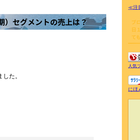
≪注
月期）セグメントの売上は？
ブ
日
て
人気
ました。
。
にほ