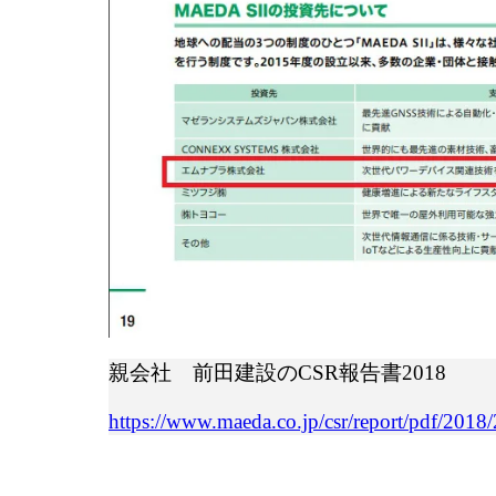
親会社 前田建設のCSR報告書2018
https://www.maeda.co.jp/csr/report/pdf/201